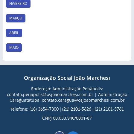
FEVEREIRO
MARÇO
ABRIL
MAIO
Organização Social João Marchesi
Endereço: Administração Penápolis:
contato.penapolis@osjoaomarchesi.com.br | Administração
Caraguatatuba: contato.caragua@osjoaomarchesi.com.br
Telefone:
(18) 3654-7300
|
(21) 2101-5626
|
(21) 2101-5761
CNPJ 00.033.940/0001-87