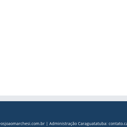
s@osjoaomarchesi.com.br | Administração Caraguatatuba: contato