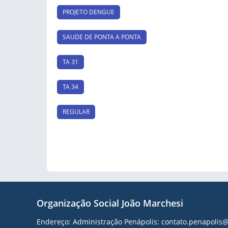
PROJETO DENGUE
SAUDE DE PONTA A PONTA
TA 31
TA 34
REGULAR
Organização Social João Marchesi
Endereço: Administração Penápolis: contato.penapoli