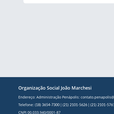
Organização Social João Marchesi
Endereço: Administração Penápolis: contato.penapoli
Telefone:
(18) 3654-7300
|
(21) 2101-5626
|
(21) 2101-576
CNPJ 00.033.940/0001-87